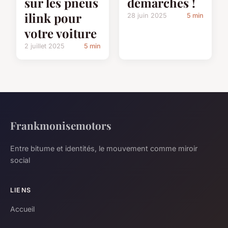
sur les pneus
démarches !
ilink pour
28 juin 2025
5 min
votre voiture
2 juillet 2025
5 min
Frankmonisemotors
Entre bitume et identités, le mouvement comme miroir
social
LIENS
Accueil