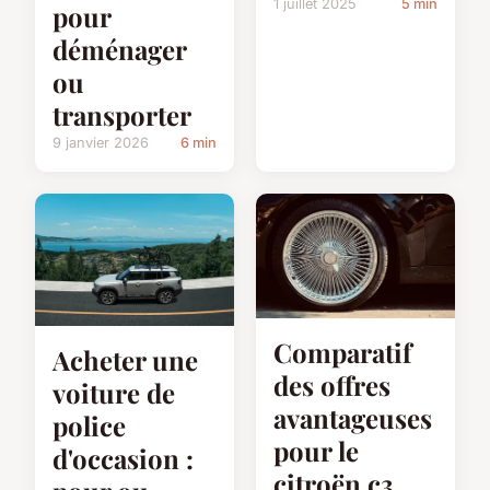
1 juillet 2025
5 min
pour
déménager
ou
transporter
9 janvier 2026
6 min
Comparatif
Acheter une
des offres
voiture de
avantageuses
police
pour le
d'occasion :
citroën c3