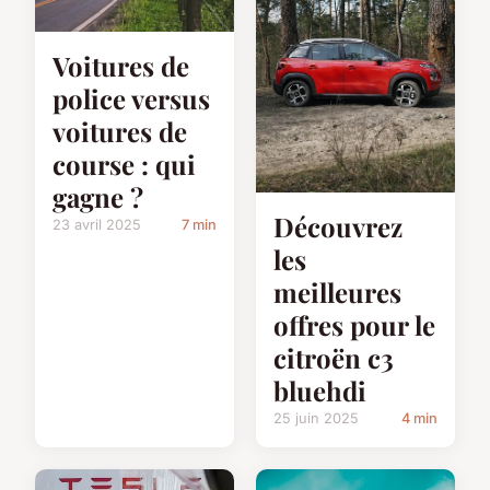
Voitures de
police versus
voitures de
course : qui
gagne ?
Découvrez
23 avril 2025
7 min
les
meilleures
offres pour le
citroën c3
bluehdi
25 juin 2025
4 min