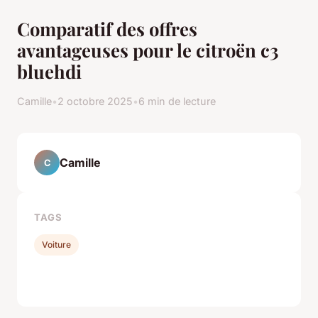
Comparatif des offres
avantageuses pour le citroën c3
bluehdi
Camille
•
2 octobre 2025
•
6 min de lecture
Camille
C
TAGS
Voiture