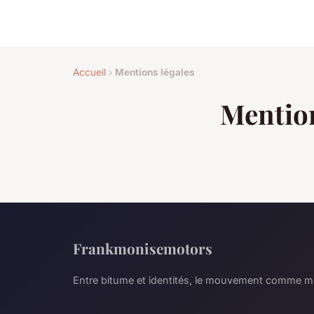
Accueil
›
Mentions légales
Mention
Frankmonisemotors
Entre bitume et identités, le mouvement comme mir