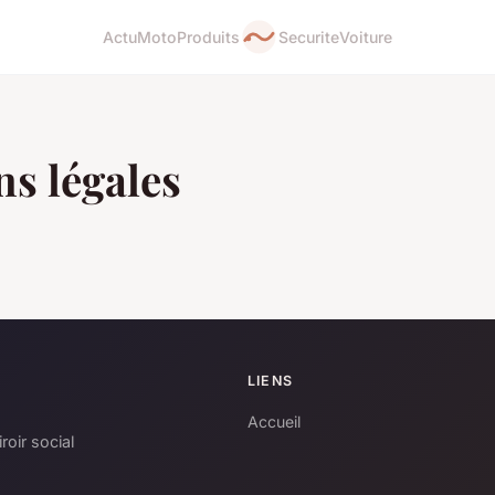
Actu
Moto
Produits
Securite
Voiture
s légales
LIENS
Accueil
oir social