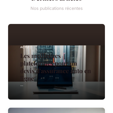
Nos publications récentes
ACTU
Les meilleures
plateformes pour un
devis d'assurance auto en
ligne
...