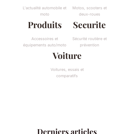
L'actualité automobile et
Motos, scooters et
moto
deux-roues
Produits
Securite
Accessoires et
Sécurité routière et
équipements auto/moto
prévention
Voiture
Voitures, essais et
comparatifs
Derniers articles