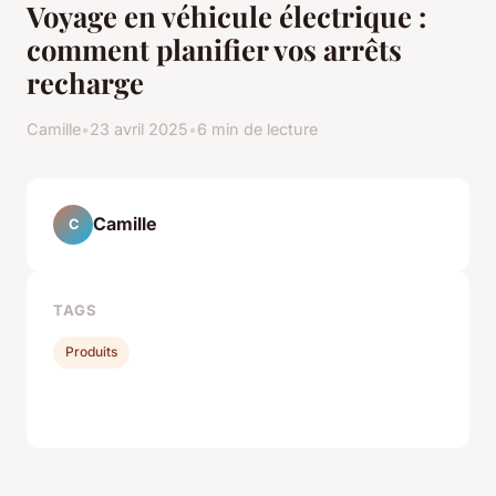
Voyage en véhicule électrique :
comment planifier vos arrêts
recharge
Camille
•
23 avril 2025
•
6 min de lecture
Camille
C
TAGS
Produits