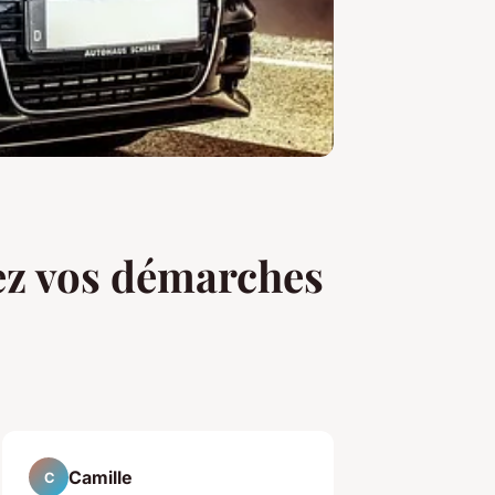
iez vos démarches
Camille
C