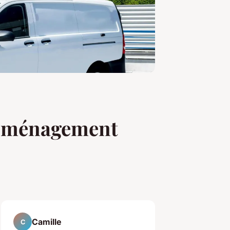
 déménagement
Camille
C