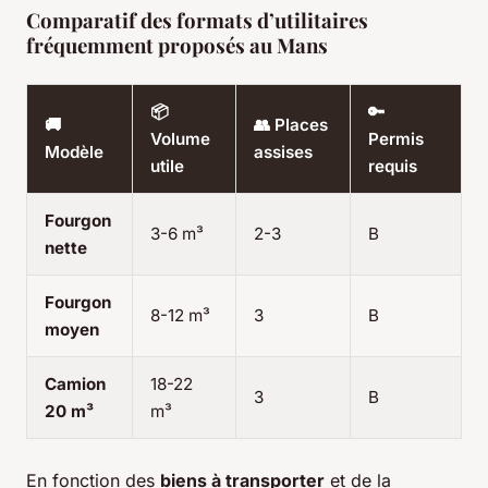
Comparatif des formats d’utilitaires
fréquemment proposés au Mans
📦
🔑
🚚
👥 Places
Volume
Permis
Modèle
assises
utile
requis
Fourgon
3-6 m³
2-3
B
nette
Fourgon
8-12 m³
3
B
moyen
Camion
18-22
3
B
20 m³
m³
En fonction des
biens à transporter
et de la